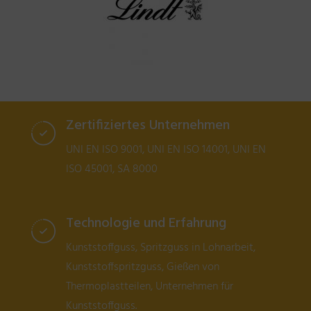
Zertifiziertes Unternehmen
UNI EN ISO 9001, UNI EN ISO 14001, UNI EN
ISO 45001, SA 8000
Technologie und Erfahrung
Kunststoffguss, Spritzguss in Lohnarbeit,
Kunststoffspritzguss, Gießen von
Thermoplastteilen, Unternehmen für
Kunststoffguss.