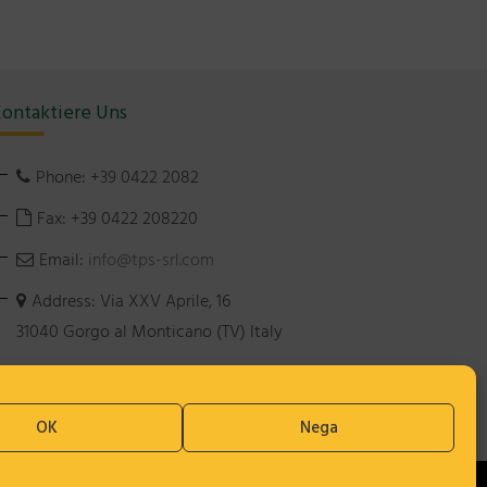
ontaktiere Uns
Phone: +39 0422 2082
Fax: +39 0422 208220
Email:
info@tps-srl.com
Address: Via XXV Aprile, 16
31040 Gorgo al Monticano (TV) Italy
.F. e P.IVA IT 02090510260 | REA TV n. 187680
eg. Imp. di TV n. 02090510260 | Cap. Soc. € 98.000,00 i.v.
OK
Nega