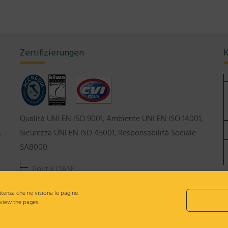
Zertifizierungen
K
Qualità UNI EN ISO 9001, Ambiente UNI EN ISO 14001,
Sicurezza UNI EN ISO 45001, Responsabilità Sociale
e
SA8000.
Politik QASE
C
Ethischer Kodex
R
'utenza che ne visiona le pagine.
 view the pages.