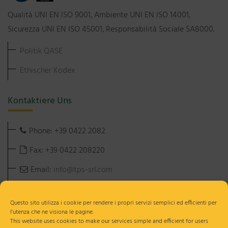
Qualità UNI EN ISO 9001, Ambiente UNI EN ISO 14001,
Sicurezza UNI EN ISO 45001, Responsabilità Sociale SA8000.
Politik QASE
Ethischer Kodex
Kontaktiere Uns
Phone: +39 0422 2082
Fax: +39 0422 208220
Email:
info@tps-srl.com
Address: Via XXV Aprile, 16
31040 Gorgo al Monticano (TV) Italy
Questo sito utilizza i cookie per rendere i propri servizi semplici ed efficienti per
l'utenza che ne visiona le pagine.
This website uses cookies to make our services simple and efficient for users
C.F. e P.IVA IT 02090510260 | REA TV n. 187680